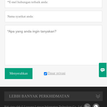

Dasar privasi
Menyerahkan
LEBIH BANYAK PERKHIDMATAN


Hak cipta oleh © Luoyang Laipson Information Technology Co., Ltd.