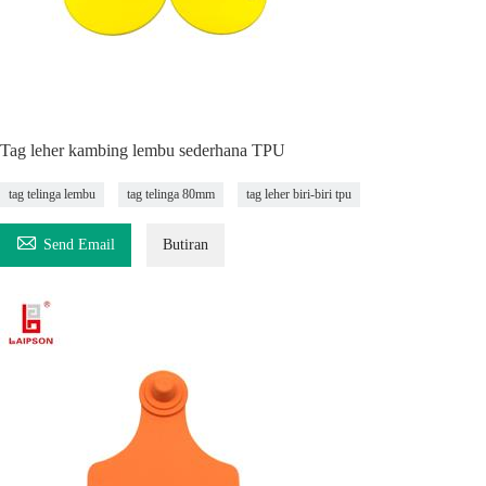
Tag leher kambing lembu sederhana TPU
tag telinga lembu
tag telinga 80mm
tag leher biri-biri tpu

Send Email
Butiran