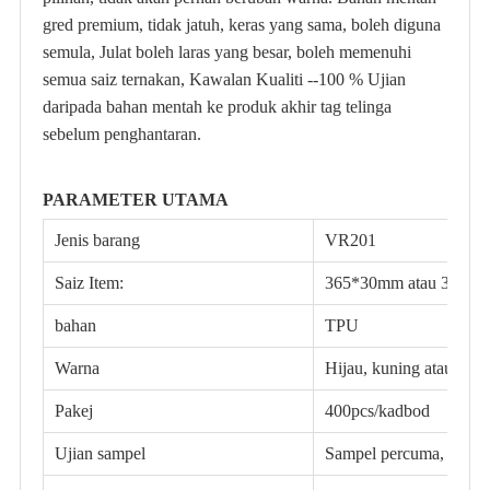
gred premium, tidak jatuh, keras yang sama, boleh diguna
semula, Julat boleh laras yang besar, boleh memenuhi
semua saiz ternakan, Kawalan Kualiti --100 % Ujian
daripada bahan mentah ke produk akhir tag telinga
sebelum penghantaran.
PARAMETER UTAMA
Jenis barang
VR201
Saiz Item:
365*30mm atau 375*
bahan
TPU
Warna
Hijau, kuning atau OE
Pakej
400pcs/kadbod
Ujian sampel
Sampel percuma, peng