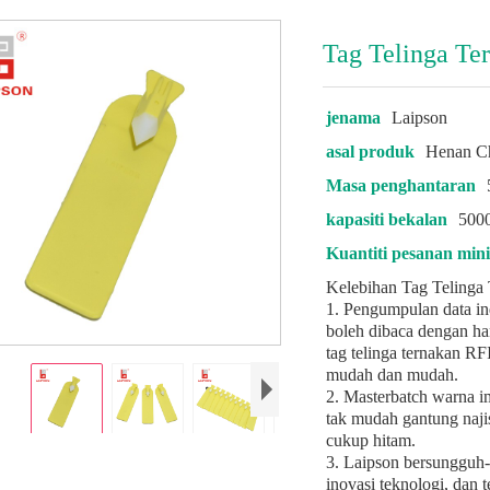
Tag Telinga T
jenama
Laipson
asal produk
Henan C
Masa penghantaran
kapasiti bekalan
5000
Kuantiti pesanan mi
Kelebihan Tag Teling
1. Pengumpulan data in
boleh dibaca dengan h
tag telinga ternakan R
mudah dan mudah.
2. Masterbatch warna im
tak mudah gantung najis
cukup hitam.
3. Laipson bersungguh
inovasi teknologi, dan