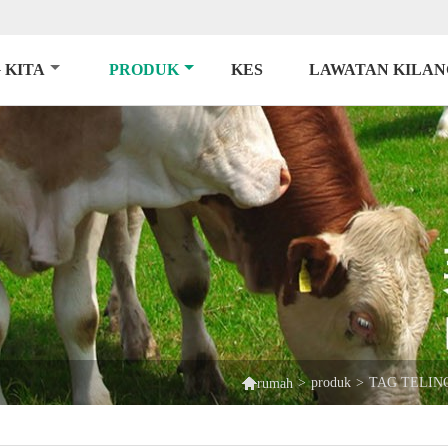
 KITA
PRODUK
KES
LAWATAN KILAN

>
produk
>
TAG TELIN
rumah