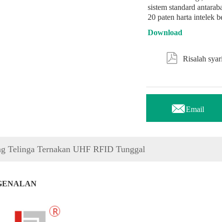
sistem standard antarab
20 paten harta intelek 
Download

Risalah syar

Email
ag Telinga Ternakan UHF RFID Tunggal
GENALAN