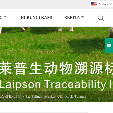
Melayu

G
HUBUNGI KAMI
BERITA

GA RFID UHF
>
Tag Telinga Ternakan UHF RFID Tunggal