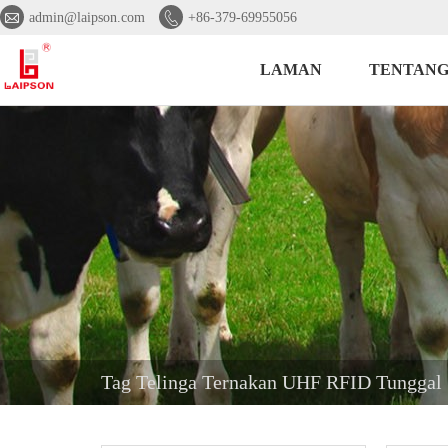


admin@laipson.com
+86-379-69955056
LAMAN
TENTANG
Tag Telinga Ternakan UHF RFID Tunggal