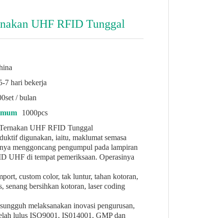
ernakan UHF RFID Tunggal
hina
5-7 hari bekerja
0set / bulan
nimum
1000pcs
a Ternakan UHF RFID Tunggal
duktif digunakan, iaitu, maklumat semasa
anya menggoncang pengumpul pada lampiran
FID UHF di tempat pemeriksaan. Operasinya
port, custom color, tak luntur, tahan kotoran,
, senang bersihkan kotoran, laser coding
-sungguh melaksanakan inovasi pengurusan,
 telah lulus ISO9001, IS014001, GMP dan