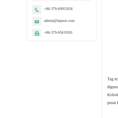
+86-379-69955056

admin@laipson.com

+86-379-65619181

Tag te
diguna
Kebol
pusat 