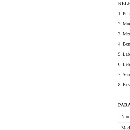
KEL
1. Pen
2. Mu
3. Men
4. Ben
5. La
6. Le
7. Ses
8.
Kes
PAR
Nam
Mod