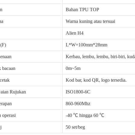
an
Bahan TPU TOP
na
Warna kuning atau tersuai
Alien H4
 (F)
L*W=100mm*28mm
kenaan
Kerbau, lembu, lembu, biri-biri, kuda
k bacaan
0m~5m
cetak
Kod bar, kod QR, logo tersedia.
aian Rujukan
ISO1800-6C
erapan
860-960Mhz
 operasi
-40 ℃ hingga 60 ℃
j
50 set/beg