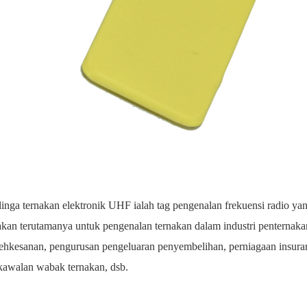
linga ternakan elektronik UHF ialah tag pengenalan frekuensi radio y
kan terutamanya untuk pengenalan ternakan dalam industri penternak
ehkesanan, pengurusan pengeluaran penyembelihan, perniagaan insura
kawalan wabak ternakan, dsb.