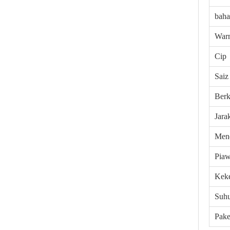
bah
War
Cip
Saiz
Ber
Jara
Men
Piaw
Kek
Suhu
Pake