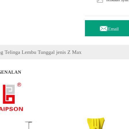

Email
ag Telinga Lembu Tunggal jenis Z Max
GENALAN