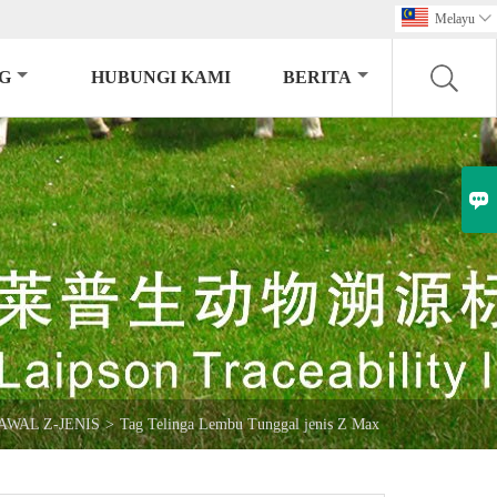
Melayu

G
HUBUNGI KAMI
BERITA

AWAL Z-JENIS
>
Tag Telinga Lembu Tunggal jenis Z Max