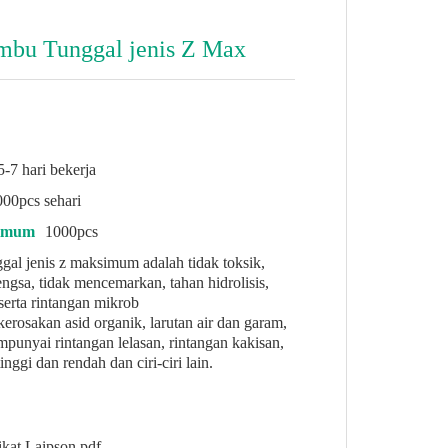
mbu Tunggal jenis Z Max
5-7 hari bekerja
00pcs sehari
nimum
1000pcs
gal jenis z maksimum adalah tidak toksik,
engsa, tidak mencemarkan, tahan hidrolisis,
serta rintangan mikrob
erosakan asid organik, larutan air dan garam,
mpunyai rintangan lelasan, rintangan kakisan,
nggi dan rendah dan ciri-ciri lain.
ikat Laipson.pdf