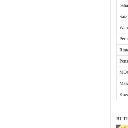
bah
Saiz
War
Per
Rint
Pens
MQ
Mas
Kae
BUT