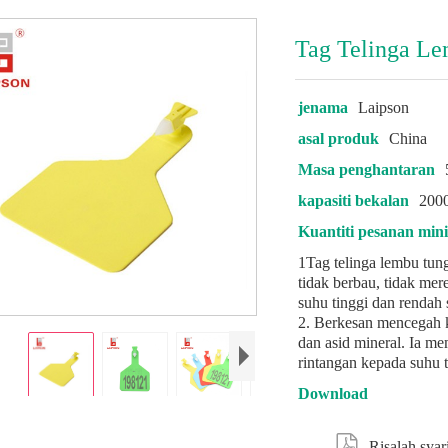
Tag Telinga Le
jenama
Laipson
asal produk
China
Masa penghantaran
kapasiti bekalan
2000
Kuantiti pesanan mi
1Tag telinga lembu tung
tidak berbau, tidak mer
suhu tinggi dan rendah 
2. Berkesan mencegah k
dan asid mineral. Ia me
rintangan kepada suhu ti
Download

Risalah syar