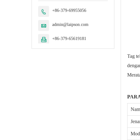
+86-379-69955056

admin@laipson.com

+86-379-65619181

Tag te
dengan
Merata
PAR
Nam
Jen
Mod