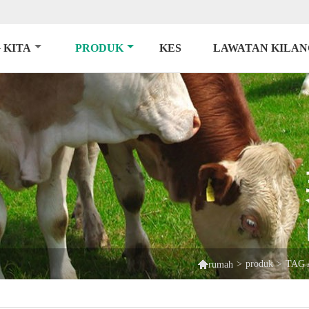
 KITA
PRODUK
KES
LAWATAN KILAN

>
produk
>
TAG 
rumah