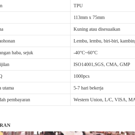
an
TPU
113mm x 75mm
na
Kuning atau disesuaikan
mohonan
Lembu, lembu, biri-biri, kambing
angan haba, sejuk
-40°C~60°C
ijilan
ISO14001,SGS, CMA, GMP
Q
1000pcs
a utama
5-7 hari bekerja
dah pembayaran
Western Union, L/C, VISA,
IRAN