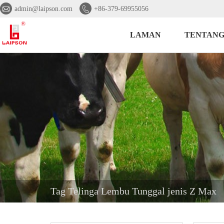


admin@laipson.com
+86-379-69955056
LAMAN
TENTANG
Tag Telinga Lembu Tunggal jenis Z Max