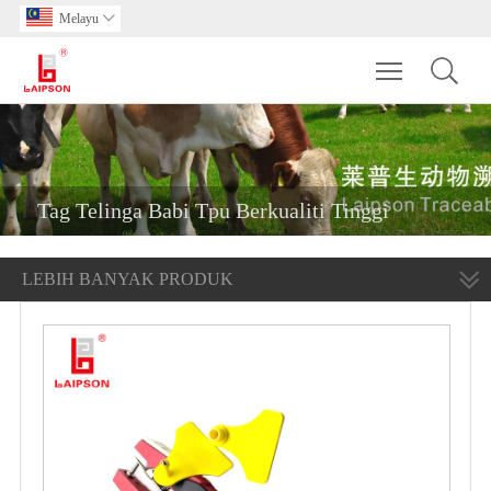
Melayu

Toggle main m
Tag Telinga Babi Tpu Berkualiti Tinggi
LEBIH BANYAK PRODUK