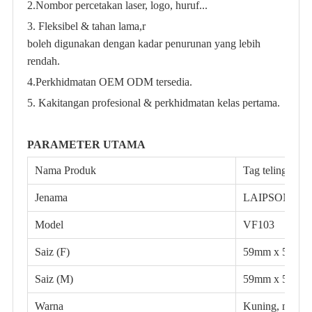
2.
Nombor percetakan laser, logo, huruf...
3. Fleksibel & tahan lama,r
boleh digunakan dengan kadar penurunan yang lebih
rendah.
4.
Perkhidmatan OEM ODM tersedia.
5. Kakitangan profesional & perkhidmatan kelas pertama.
PARAMETER UTAMA
Nama Produk
Tag telinga babi
Jenama
LAIPSON TA
Model
VF103
Saiz (F)
59mm x 57mm
Saiz (M)
59mm x 57mm
Warna
Kuning, merah