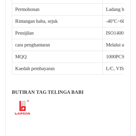
Permohonan
Ladang babi, ka
Rintangan haba, sejuk
-40°C~60°C
Pensijilan
ISO14001,
SG
cara penghantaran
Melalui udara 
MQQ
1000PCS
Kaedah pembayaran
L/C, VISA, K
BUTIRAN TAG TELINGA BABI